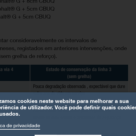
phalt® G + 8cm CBUQ
phalt® G + 5cm CBUQ
halt® G + 5cm CBUQ
tar consideravelmente os intervalos de
eses, registados em anteriores intervenções, onde
sem grelha de reforço).
a via 4
Estado de conservação da linha 3
(sem grelha)
Pouca degradação observada , expectável que dure
outro ano de vida em serviço
izamos cookies neste website para melhorar a sua
riência de utilizador. Você pode definir quais cookie
Pavimentado na totalidade pela segunda vez,
usados.
devido ao mau estado e problemas de segurança
ica de privacidade
Completamente fissurada, a necessitar de uma