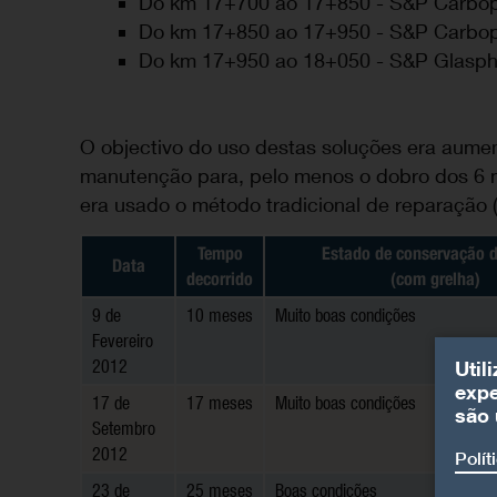
Do km 17+700 ao 17+850 - S&P Carbo
Do km 17+850 ao 17+950 - S&P Carbo
Do km 17+950 ao 18+050 - S&P Glasp
O objectivo do uso destas soluções era aumen
manutenção para, pelo menos o dobro dos 6 m
era usado o método tradicional de reparação (
Tempo
Estado de conservação d
Data
decorrido
(com grelha)
9 de
10 meses
Muito boas condições
Fevereiro
2012
Util
expe
17 de
17 meses
Muito boas condições
são 
Setembro
2012
Polít
23 de
25 meses
Boas condições