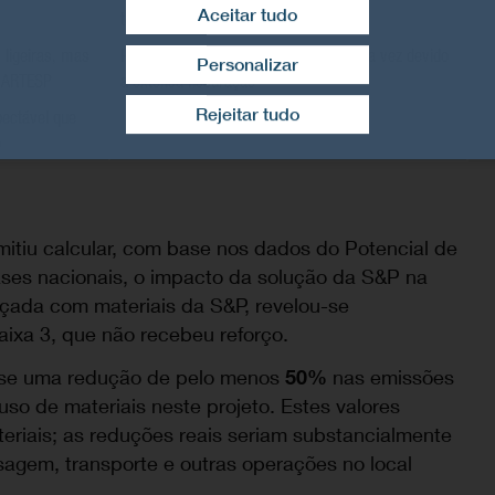
Aceitar tudo
terceira intervenção
 ligeiras, mas
Pavimentado na totalidade pela terceira vez devido
Personalizar
a ARTESP
a extensa fissuração
Retirar consentimento
Rejeitar tudo
ectável que
o
mitiu calcular, com base nos dados do Potencial de
ases nacionais, o impacto da solução da S&P na
rçada com materiais da S&P, revelou-se
aixa 3, que não recebeu reforço.
-se uma redução de pelo menos
50%
nas emissões
so de materiais neste projeto. Estes valores
riais; as reduções reais seriam substancialmente
esagem, transporte e outras operações no local
.