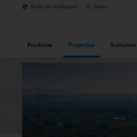
Skip
Mudar de localização
Busca
to
main
content
Produtos
Projectos
Soluções