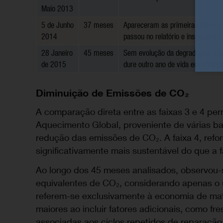
Maio 2013
5 de Junho
37 meses
Apareceram as primeiras fissuras
2014
passou no relatório e inspeção d
28 Janeiro
45 meses
Sem evolução da degradação, exp
de 2015
dure outro ano de vida em serviç
Diminuição de Emissões de CO₂
A comparação direta entre as faixas 3 e 4 per
Aquecimento Global, proveniente de várias b
redução das emissões de CO₂. A faixa 4, refo
significativamente mais sustentável do que a f
Ao longo dos 45 meses analisados, observou
equivalentes de CO₂, considerando apenas o u
referem-se exclusivamente à economia de mate
maiores ao incluir fatores adicionais, como fr
associadas aos ciclos repetidos de reparação