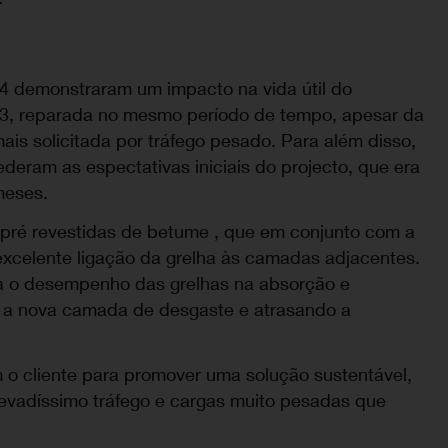
 4 demonstraram um impacto na vida útil do
a 3, reparada no mesmo período de tempo, apesar da
mais solicitada por tráfego pesado. Para além disso,
deram as espectativas iniciais do projecto, que era
meses.
s pré revestidas de betume , que em conjunto com a
xcelente ligação da grelha às camadas adjacentes.
ra o desempenho das grelhas na absorção e
o a nova camada de desgaste e atrasando a
 o cliente para promover uma solução sustentável,
elevadíssimo tráfego e cargas muito pesadas que