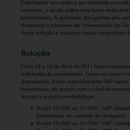
Este trecho tem vindo a ser estudado e monit
extremas, e ainda, sobre uma base muito inst
betuminosas. A aplicação das grelhas pré-rev
despertou o interesse da Universidade de Sã
desta solução e elaborou várias campanhas d
Solução
Entre 18 e 19 de Abril de 2011 foram instalad
solicitada) da autoestrada. Como os vários t
degradação, foram sugeridas pela S&P vária
betuminosa, de acordo com o nível de severi
acordo a seguinte metodologia:
Do km 17+500 ao 17+600 - S&P Glasp
betuminosa em camada de desgaste)
Do km 17+600 ao 17+700 - S&P Carbo