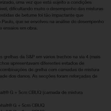
orizado, uma vez que está sujeito a condições
ável, dificultando muito o desempenho das misturas
estidas de betume foi tão impactante que
o Paulo, que se envolveu na análise do desempenho
e ensaios em obra.
as grelhas da S&P em vários trechos na via 4 (mais
rechos apresentavam diferentes estados de
s combinações de grelha com camadas de mistura
dade dos danos. As secções foram reforçadas de
halt® G + 5cm CBUQ (camada de mistura
phalt® G + 5cm CBUQ