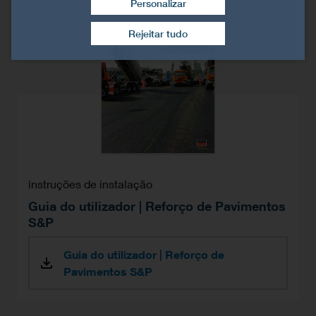
Personalizar
Retirar consentimento
Rejeitar tudo
instruções de instalação
Guia do utilizador | Reforço de Pavimentos
S&P
Guia do utilizador | Reforço de
Pavimentos S&P