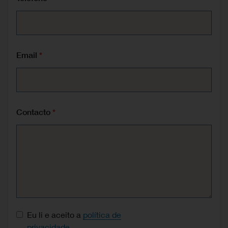
Email
Contacto
Consentimento de proteção de dados
Eu li e aceito a
política de
privacidade
.