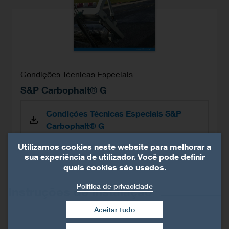
Condições Técnicas Especiais
S&P Carbophalt® G
Condições Técnicas Especiais S&P
Carbophalt® G
Utilizamos cookies neste website para melhorar a
sua experiência de utilizador. Você pode definir
quais cookies são usados.
Política de privacidade
Instruções de instalação
Aceitar tudo