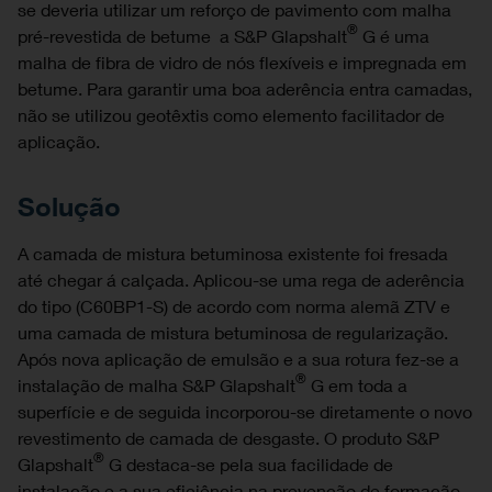
se deveria utilizar um reforço de pavimento com malha
®
pré-revestida de betume a S&P Glapshalt
G é uma
malha de fibra de vidro de nós flexíveis e impregnada em
betume. Para garantir uma boa aderência entra camadas,
não se utilizou geotêxtis como elemento facilitador de
aplicação.
Solução
A camada de mistura betuminosa existente foi fresada
até chegar á calçada. Aplicou-se uma rega de aderência
do tipo (C60BP1-S) de acordo com norma alemã ZTV e
uma camada de mistura betuminosa de regularização.
Após nova aplicação de emulsão e a sua rotura fez-se a
®
instalação de malha S&P Glapshalt
G em toda a
superfície e de seguida incorporou-se diretamente o novo
revestimento de camada de desgaste. O produto S&P
®
Glapshalt
G destaca-se pela sua facilidade de
instalação e a sua eficiência na prevenção de formação