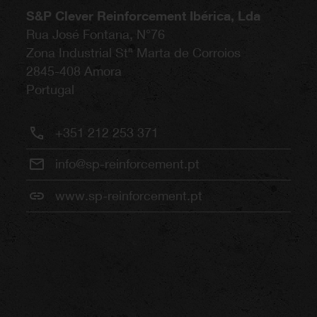
S&P Clever Reinforcement Ibérica, Lda
Rua José Fontana, N°76
Zona Industrial Stª Marta de Corroios
2845-408
Amora
Portugal
+351 212 253 371
info@sp-reinforcement.pt
www.sp-reinforcement.pt