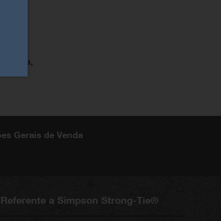
erência,
es Gerais de Venda
Referente a Simpson Strong-Tie®