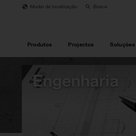
Skip
Mudar de localização
Busca
to
main
content
Produtos
Projectos
Soluções
Engenharia