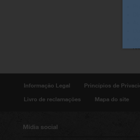
Pr
Di
Ac
Do
Ap
re
Informação Legal
Princípios de Priva
Livro de reclamações
Mapa do site
Mídia social