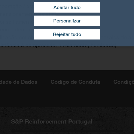
eparação / especificação do reforço
Aceitar tudo
mensionamento estático
Personalizar
onselhamento técnico
Retirar consentimento
cumentos de desenvolvimento de projecto
Rejeitar tudo
licação em obra e controlo de aplicação (ensaios de ad
sistência à compressão, nivelamento, humidade)
cidade de Dados
Código de Conduta
Condiçõ
S&P Reinforcement Portugal