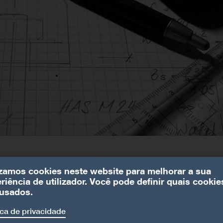
ssos engenheiros especializados es
izamos cookies neste website para melhorar a sua
riência de utilizador. Você pode definir quais cookie
ado
usados.
ica de privacidade
ido, a S&P disponibiliza informação de projecto