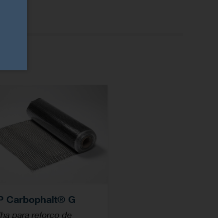
 Carbophalt® G
lha para reforço de