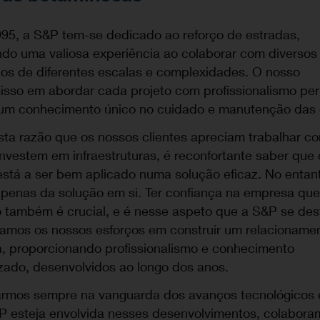
95, a S&P tem-se dedicado ao reforço de estradas,
do uma valiosa experiência ao colaborar com diversos 
tos de diferentes escalas e complexidades. O nosso
sso em abordar cada projeto com profissionalismo pe
 um conhecimento único no cuidado e manutenção das 
sta razão que os nossos clientes apreciam trabalhar c
vestem em infraestruturas, é reconfortante saber que 
está a ser bem aplicado numa solução eficaz. No entan
apenas da solução em si. Ter confiança na empresa que
o também é crucial, e é nesse aspeto que a S&P se des
amos os nossos esforços em construir um relacioname
a, proporcionando profissionalismo e conhecimento
zado, desenvolvidos ao longo dos anos.
armos sempre na vanguarda dos avanços tecnológicos e
P esteja envolvida nesses desenvolvimentos, colabora