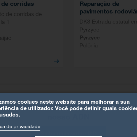
 de corridas
Reparação de
pavimentos rodoviá
to de corridas de
DK3 Estrada estatal e
la 1
Pyrzyce
Pyrzyce
aijão
Polônia
izamos cookies neste website para melhorar a sua
izar as fibras de forma inteligente es
riência de utilizador. Você pode definir quais cookie
usados.
nosso ADN
ica de privacidade
Saiba mais sobre I&D