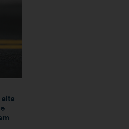
alta
 e
 em