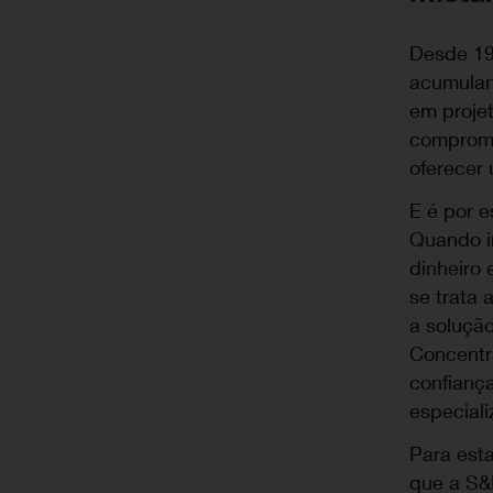
Desde 19
acumulan
em proje
compromi
oferecer
E é por e
Quando in
dinheiro 
se trata 
a soluçã
Concentr
confianç
especiali
Para est
que a S&