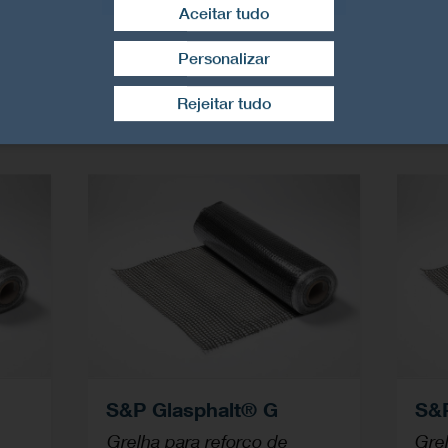
Aceitar tudo
Personalizar
Retirar consentimento
Rejeitar tudo
S&P Glasphalt® G
S&P
Grelha para reforço de
Gre