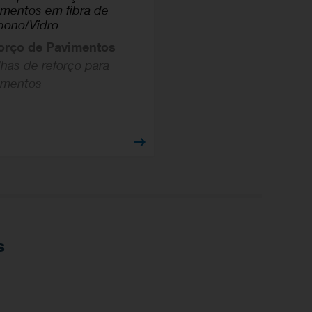
imentos em fibra de
bono/Vidro
orço de Pavimentos
lhas de reforço para
imentos
s