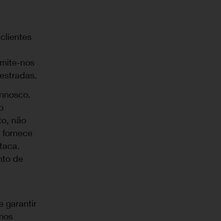
clientes
rmite-nos
estradas.
onnosco.
o
to, não
 fornece
taca.
nto de
 garantir
mos