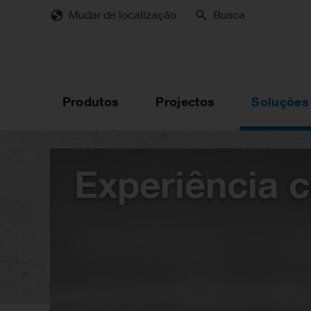
Skip
Mudar de localização
Busca
to
main
content
Produtos
Projectos
Soluções
Experiência 