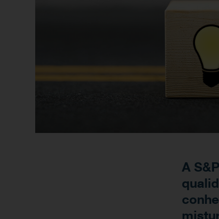
A S&P
quali
conhe
mistu