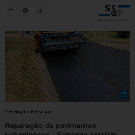
Skip
to
main
content
Prevenção de fissuras
Reparação de pavimentos
betuminosos - Estradas estatais