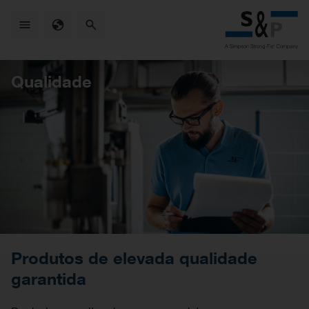
Skip
to
main
content
Qualidade
Produtos de elevada qualidade
garantida