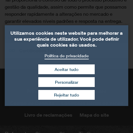
gestão da qualidade, assim como permite que possamos
responder rapidamente a alterações no mercado e
garantir elevados níveis padrões e resposta na entrega.
Utilizamos cookies neste website para melhorar a
Links
sua experiência de utilizador. Você pode definir
quais cookies são usados.
Certificados ISO
Política de privacidade
Aceitar tudo
Informação Legal
Personalizar
Retirar consentimento
Princípios de Privacidade de Dados
Rejeitar tudo
Código de Conduta
Condições Gerais de Venda
Livro de reclamações
Mapa do site