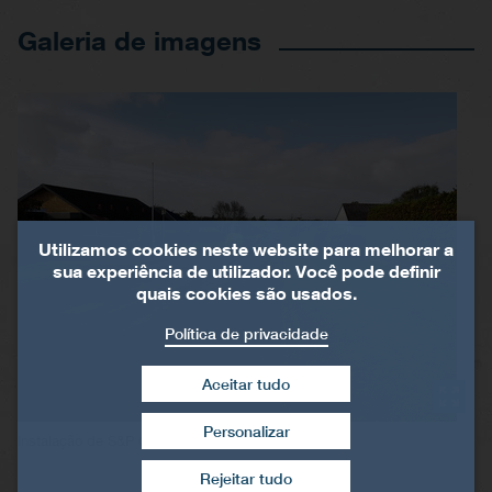
Galeria de imagens
Utilizamos cookies neste website para melhorar a
sua experiência de utilizador. Você pode definir
quais cookies são usados.
Política de privacidade
Aceitar tudo
Personalizar
®
Instalação de S&P Carbophalt
G 200/200
Retirar consentimento
Rejeitar tudo