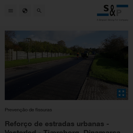
Skip
to
main
content
Prevenção de fissuras
Reforço de estradas urbanas -
Vesterled - Tjæreborg, Dinamarca