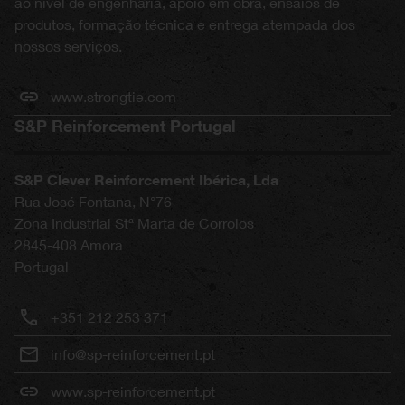
ao nível de engenharia, apoio em obra, ensaios de
produtos, formação técnica e entrega atempada dos
nossos serviços.
www.strongtie.com
S&P Reinforcement Portugal
S&P Clever Reinforcement Ibérica, Lda
Rua José Fontana, N°76
Zona Industrial Stª Marta de Corroios
2845-408
Amora
Portugal
+351 212 253 371
info@sp-reinforcement.pt
www.sp-reinforcement.pt