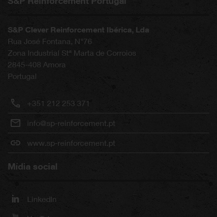
S&P Reinforcement Portugal
S&P Clever Reinforcement Ibérica, Lda
Rua José Fontana, N°76
Zona Industrial Stª Marta de Corroios
2845-408
Amora
Portugal
+351 212 253 371
info@sp-reinforcement.pt
www.sp-reinforcement.pt
Mídia social
LinkedIn