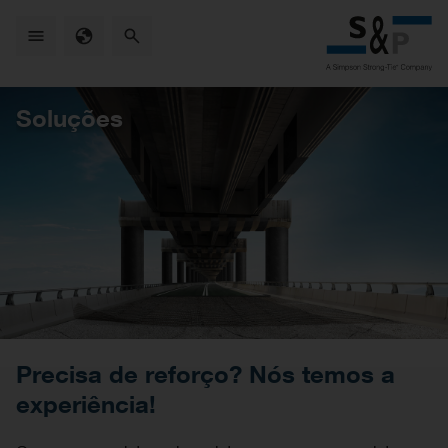
Skip
to
main
content
Soluções
Precisa de reforço? Nós temos a
experiência!