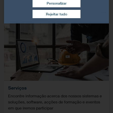
Personalizar
Retirar consentimento
Rejeitar tudo
Serviços
Encontre informação acerca dos nossos sistemas e
soluções, software, acções de formação e eventos
em que iremos participar