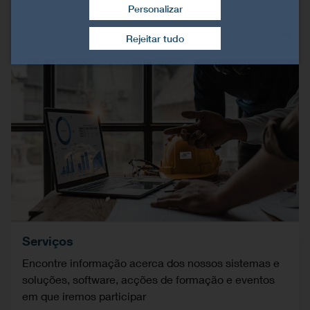
Personalizar
Retirar consentimento
Rejeitar tudo
Serviços
Encontre informação acerca dos nossos sistemas e
soluções, software, acções de formação e eventos
em que iremos participar