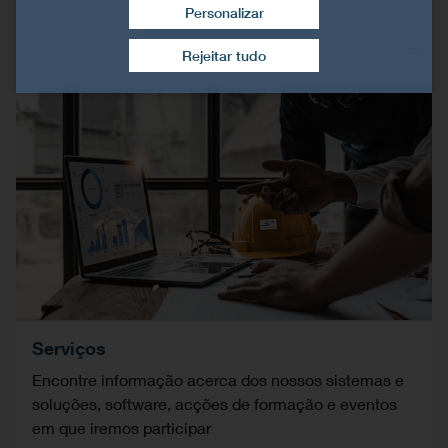
Personalizar
Retirar consentimento
Rejeitar tudo
Serviços
Encontre informação acerca dos nossos sistemas e
soluções, software, acções de formação e eventos
em que iremos participar