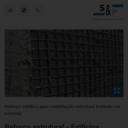
Skip
to
main
content
Reforço estático para reabilitação estrutural (método via
húmida)
Reforço estrutural - Edifícios