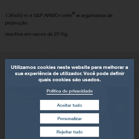
®
1.95x50 m e S&P ARMO-crete
w argamassa de
projecção
reactiva em sacos de 25 Kg.
Utilizamos cookies neste website para melhorar a
Galeria de imagens
sua experiência de utilizador. Você pode definir
quais cookies são usados.
Política de privacidade
Aceitar tudo
Personalizar
Retirar consentimento
Rejeitar tudo