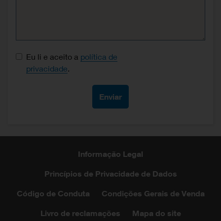
Consentimento de proteção de dados
Eu li e aceito a
política de
privacidade
.
Informação Legal
Princípios de Privacidade de Dados
Código de Conduta
Condições Gerais de Venda
Livro de reclamações
Mapa do site