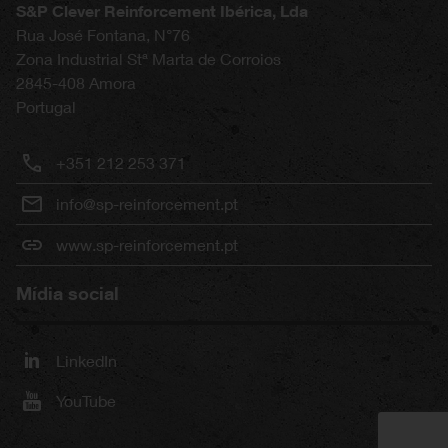
S&P Clever Reinforcement Ibérica, Lda
Rua José Fontana, N°76
Zona Industrial Stª Marta de Corroios
2845-408
Amora
Portugal
+351 212 253 371
info@sp-reinforcement.pt
www.sp-reinforcement.pt
Mídia social
LinkedIn
YouTube