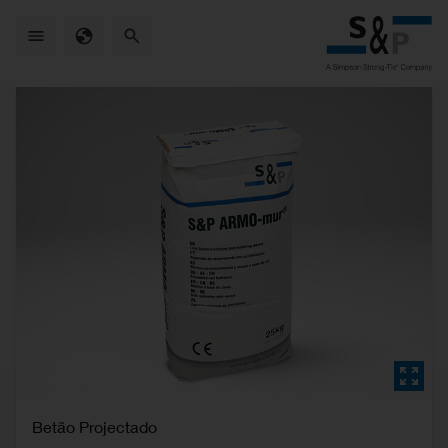
Skip
to
main
content
Betão Projectado