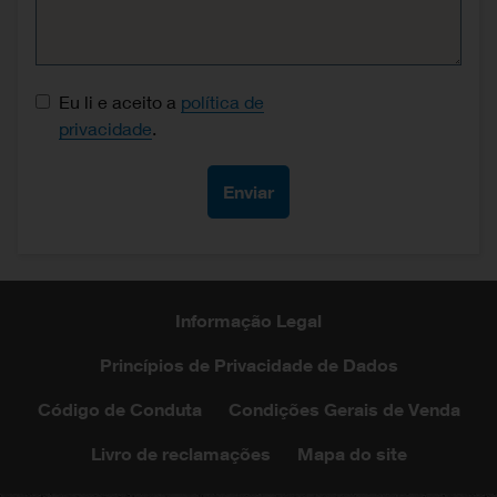
Consentimento de proteção de dados
Eu li e aceito a
política de
privacidade
.
Informação Legal
Princípios de Privacidade de Dados
Código de Conduta
Condições Gerais de Venda
Livro de reclamações
Mapa do site