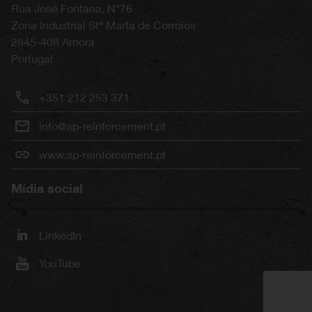
Rua José Fontana, N°76
Zona Industrial Stª Marta de Corroios
2845-408
Amora
Portugal
+351 212 253 371
info@sp-reinforcement.pt
www.sp-reinforcement.pt
Mídia social
LinkedIn
YouTube