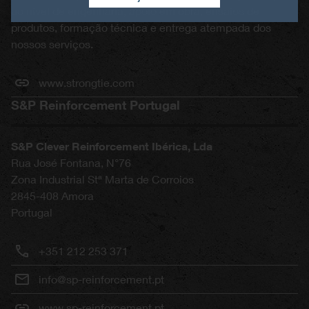
ao nível de engenharia, apoio em obra, ensaios de
produtos, formação técnica e entrega atempada dos
nossos serviços.
www.strongtie.com
S&P Reinforcement Portugal
S&P Clever Reinforcement Ibérica, Lda
Rua José Fontana, N°76
Zona Industrial Stª Marta de Corroios
2845-408
Amora
Portugal
+351 212 253 371
info@sp-reinforcement.pt
www.sp-reinforcement.pt