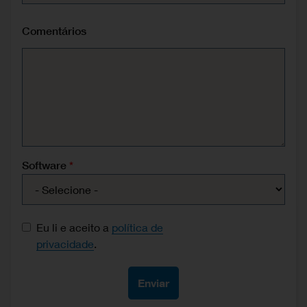
Comentários
Software
Data protection consent
Eu li e aceito a
política de
privacidade
.