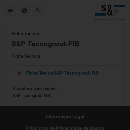
Skip
to
main
content
Ficha Técnica
S&P Tecnogrout-FIB
Ficha Técnica
Ficha Ténica S&P Tecnogrout-FIB
Produtos relacionados
S&P Tecnogrout-FIB
Informação Legal
Princípios de Privacidade de Dados