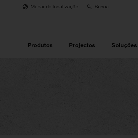
Skip
Mudar de localização
Busca
to
main
content
Produtos
Projectos
Soluções