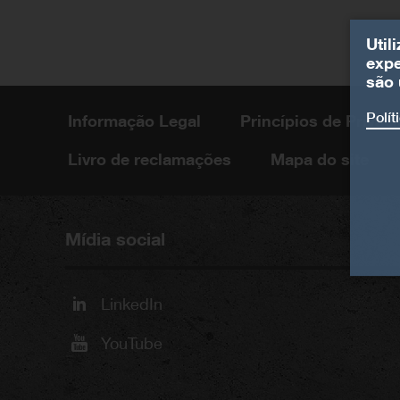
Util
expe
são 
Polít
Informação Legal
Princípios de Priva
Livro de reclamações
Mapa do site
Mídia social
LinkedIn
YouTube